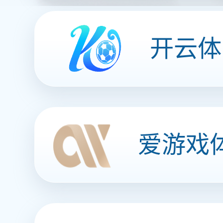
上一篇：
《英雄联盟》T1下路Gumayusi四杀…
延伸阅读
1.
CBA半决赛｜曾凡博发烧，缺席北汽男篮踩
2026-05-23
2.
梅州客家客场连续十轮难求一胜，长途奔袭
2026-08-01
3.
“天残地缺”组合泰州队1_2苏州队下半场