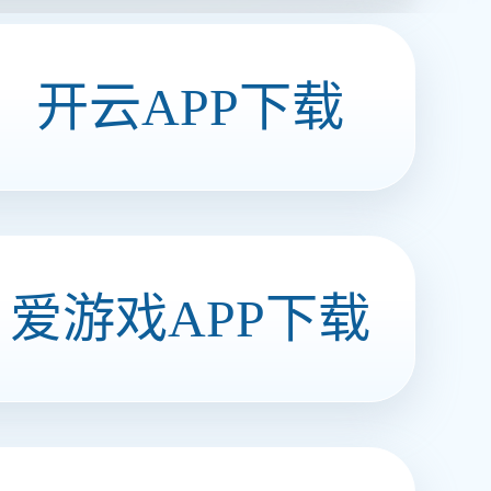
下一篇：
阿隆索连续五场得分，阿斯顿马丁与