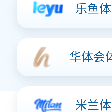
2026-06-02
4.
拜仁中场重建启动，基米希或成筹码交换维
2026-06-13
5.
英超公布赛季最佳进球10位候选，苏比门迪
2026-05-26
6.
杨家玉竞走世界杯20公里项目以1小时26分1
2026-06-12
7.
奥莱报：阿根廷装备管理员把梅西抱起来是
2026-06-03
8.
王楚钦接发球直接得分率仅7%，刘国梁赛后
2026-07-27