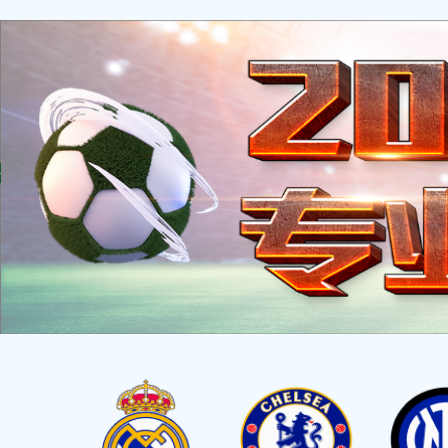
开云手机端入口
带您畅
专业平台，数据精准，
高清直播
覆盖热
聚焦足球、篮球、电竞等赛事，
每日内
极速访问
下载APP