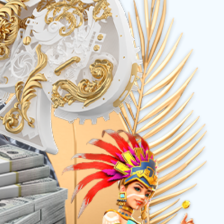
调度上作用显著，但其
伤病隐患、托利索的离
出球队在中场控制力上
希和格雷茨卡的组合已
的转会谈判。作为一名
和偶尔的急躁情绪，让
已在勒沃库森展现出远
易成行，拜仁将获得一
松的战术环境，延续职