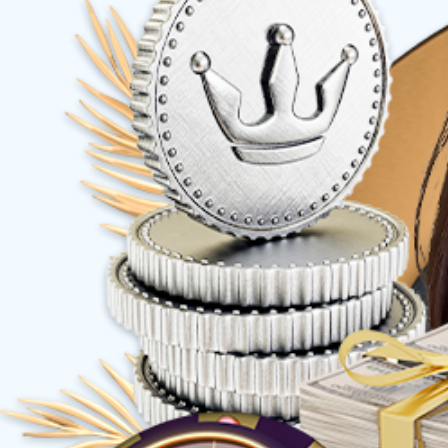
中场重建的
拜仁的中场问题在过
防守覆盖面积和速度
队，让拜仁中场缺乏
的疲态，尤其是面对
难以满足现代足球对
基米希的角
基米希在拜仁的地位
27岁正值巅峰的球员
部分决策者认为他更适
超同龄人的盘带、突
位能分担穆夏拉压力
业生涯。