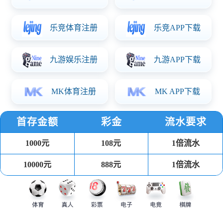
奥莱报：阿根廷装备管理员把
梅西抱起来是阿根廷队团结氛
围的象征
2026-06-03 03:00
111 次阅读
首页
/
体育资讯
在阿根廷队夺得2022卡塔尔世界杯冠军后的庆祝热潮
中，一张照片悄然走红：球队装备管理员“奇奇”将队
长梅西高高抱起，画面温馨而动人。阿根廷《奥莱
报》近日撰文指出，这一看似随意的举动，实则是阿
根廷队内部空前团结氛围的最佳注脚。在这支由梅西
领衔的冠军之师中，从球星到后勤人员，每个人都为
共同的梦想倾尽全力，而这种无间的信任与友爱，正